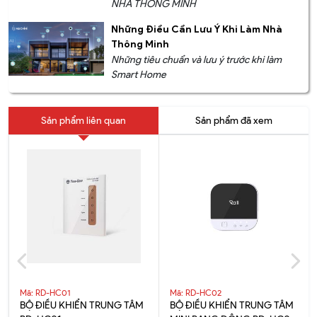
NHÀ THÔNG MINH
Những Điều Cần Lưu Ý Khi Làm Nhà
Thông Minh
Những tiêu chuẩn và lưu ý trước khi làm
Smart Home
Sản phẩm liên quan
Sản phẩm đã xem
Mã: RD-HC01
Mã: RD-HC02
BỘ ĐIỀU KHIỂN TRUNG TÂM
BỘ ĐIỀU KHIỂN TRUNG TÂM
Xem Hướng dẫn cài đặt sử dụng cảm biến khói
tại đây!