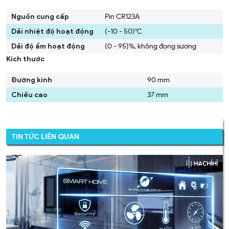
Nguồn cung cấp
Pin CR123A
Dải nhiệt độ hoạt động
(-10 - 50)°C
Dải độ ẩm hoạt động
(0 - 95)%, không đọng sương
Kích thước
Đường kính
90 mm
Chiều cao
37 mm
Tìm hiểu Bộ giải pháp an toàn sử dụng cảm biến khói
tại đây!
TIN TỨC LIÊN QUAN