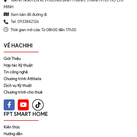
184/41 NGUYỄN XÍ, PHƯỜNG BÌNH THẠNH, THÀNH PHỐ HỒ CHÍ
MINH
Xem bản đồ đường đi
Tel: 0933842126
Thời gian mở cửa: Từ 08h30 đến 17h30
VỀ HACHIHI
Giới Thiệu
Hợp tác Kỹ thuật
Tin công nghệ
Chương trình Affiliate
Dịch vụ Kỹ thuật
Chương trình cho thuê
FPT SMART HOME
Kiến thức
Hướng dẫn