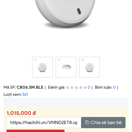
Mã SP:
CB06.SM.BLE
Đánh giá:
Bình luận:
0
0
Lượt xem:
561
1,015,000 đ
Chia sẻ bạn bè