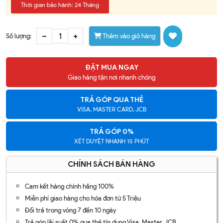
Thời gian bảo hành: 24 Tháng
–
+
Số lượng:
Thêm vào giỏ hàng
ĐẶT MUA NGAY
Giao hàng tận nơi nhanh chóng
TRẢ GÓP QUA THẺ
VISA, MASTER CARD, JCB
TRẢ GÓP 0%
XÉT DUYỆT NHANH 15 PHÚT
CHÍNH SÁCH BÁN HÀNG
Cam kết hàng chính hãng 100%
Miễn phí giao hàng cho hóa đơn từ 5 Triệu
Đổi trả trong vòng 7 đến 10 ngày
Trả góp lãi suất 0% qua thẻ tín dụng Visa, Master, JCB