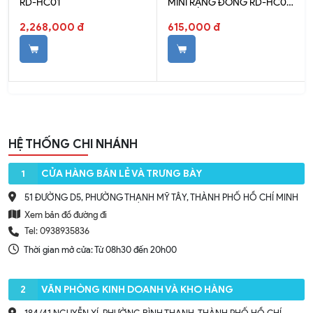
RD-HC01
MINI RẠNG ĐÔNG RD-HC02
(ĐEN)
2,268,000 đ
615,000 đ
HỆ THỐNG CHI NHÁNH
1
CỬA HÀNG BÁN LẺ VÀ TRƯNG BÀY
51 ĐƯỜNG D5, PHƯỜNG THẠNH MỸ TÂY, THÀNH PHỐ HỒ CHÍ MINH
Xem bản đồ đường đi
Tel: 0938935836
Thời gian mở cửa: Từ 08h30 đến 20h00
2
VĂN PHÒNG KINH DOANH VÀ KHO HÀNG