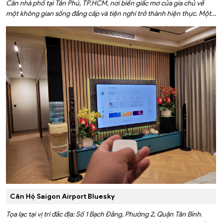
Căn nhà phố tại Tân Phú, TP.HCM, nơi biến giấc mơ của gia chủ về
một không gian sống đẳng cấp và tiện nghi trở thành hiện thực. Một
không gian sống hiện đại và thông minh được tạo nên thông qua việc
áp dụng những giải pháp của FPT Smart Home như chiếu sáng, an
ninh, điều khiển và truyền hình.
Căn Hộ Saigon Airport Bluesky
Tọa lạc tại vị trí đắc địa: Số 1 Bạch Đằng, Phường 2, Quận Tân Bình.