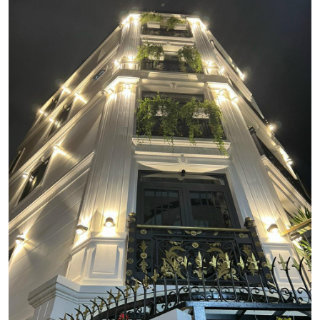
hợp hài hoà giữa lối kiến trúc sống-trong-lòng-thiên-nhiên cùng các
thiết bị thông minh tiện nghi tối ưu hoá cách sử dụng.