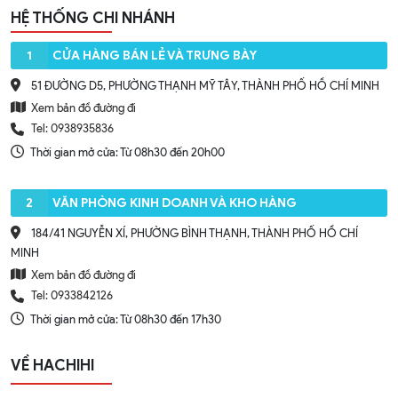
HỆ THỐNG CHI NHÁNH
1
CỬA HÀNG BÁN LẺ VÀ TRƯNG BÀY
51 ĐƯỜNG D5, PHƯỜNG THẠNH MỸ TÂY, THÀNH PHỐ HỒ CHÍ MINH
Xem bản đồ đường đi
Tel: 0938935836
Thời gian mở cửa: Từ 08h30 đến 20h00
2
VĂN PHÒNG KINH DOANH VÀ KHO HÀNG
184/41 NGUYỄN XÍ, PHƯỜNG BÌNH THẠNH, THÀNH PHỐ HỒ CHÍ
MINH
Xem bản đồ đường đi
Tel: 0933842126
Thời gian mở cửa: Từ 08h30 đến 17h30
VỀ HACHIHI