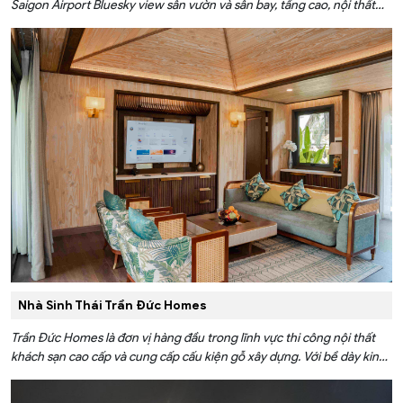
Saigon Airport Bluesky view sân vườn và sân bay, tầng cao, nội thất
cao cấp kết hợp giải pháp điều khiển thông minh FPT Smart Home
giúp gia chủ có 1 cuộc sống tiện nghi và hiện đại nhất sau giờ làm việc
mệt mỏi.
Nhà Sinh Thái Trần Đức Homes
Trần Đức Homes là đơn vị hàng đầu trong lĩnh vực thi công nội thất
khách sạn cao cấp và cung cấp cấu kiện gỗ xây dựng. Với bề dày kinh
nghiệm của mình, Trần Đức Homes đã nghiên cứu và cho ra đời mô
hình “Nhà Sinh Thái” hợp tác cùng FPT Smart Home tạo nên sự kết