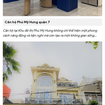
Căn hộ Phú Mỹ Hưng quận 7
Căn hộ tại Khu đô thị Phú Mỹ Hưng không chỉ thể hiện một phong
cách năng động và tiện nghi mà còn tạo ra một không gian sống
thẩm mỹ, sang trọng. Dự án tại Quận 7 hướng tới sự hiện đại và thông
minh. Chính vì vậy gia chủ đã chọn sử dụng những giải pháp thông
minh từ FPT Smart Home để kiểm soát hệ thống ánh sáng, rèm cửa
và thậm chí cả thiết bị truyền hình từ xa, từ đó nâng cao chất lượng
cuộc sống cho gia đình.