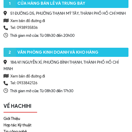
1
CỬA HÀNG BÁN LẺ VÀ TRƯNG BÀY
51 ĐƯỜNG D5, PHƯỜNG THẠNH MỸ TÂY, THÀNH PHỐ HỒ CHÍ MINH
Xem bản đồ đường đi
Tel: 0938935836
Thời gian mở cửa: Từ 08h30 đến 20h00
2
VĂN PHÒNG KINH DOANH VÀ KHO HÀNG
184/41 NGUYỄN XÍ, PHƯỜNG BÌNH THẠNH, THÀNH PHỐ HỒ CHÍ
MINH
Xem bản đồ đường đi
Tel: 0933842126
Thời gian mở cửa: Từ 08h30 đến 17h30
VỀ HACHIHI
Giới Thiệu
Hợp tác Kỹ thuật
Tin công nghệ