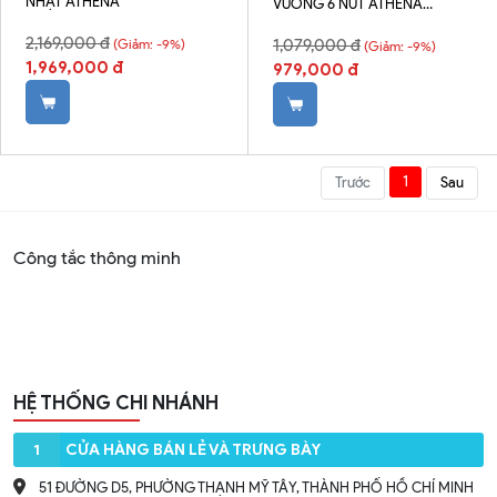
NHẬT ATHENA
VUÔNG 6 NÚT ATHENA
TPBR016
2,169,000 đ
(Giảm: -9%)
1,079,000 đ
(Giảm: -9%)
1,969,000 đ
979,000 đ
1
Trước
Sau
Công tắc thông minh
HỆ THỐNG CHI NHÁNH
1
CỬA HÀNG BÁN LẺ VÀ TRƯNG BÀY
51 ĐƯỜNG D5, PHƯỜNG THẠNH MỸ TÂY, THÀNH PHỐ HỒ CHÍ MINH