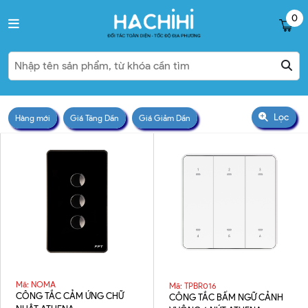
0
Lọc
Hàng mới
Giá Tăng Dần
Giá Giảm Dần
Mã: NOMA
Mã: TPBR016
CÔNG TẮC CẢM ỨNG CHỮ
CÔNG TẮC BẤM NGỮ CẢNH