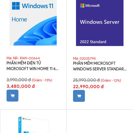
Mã: NR- KW9-00664
Mã: 02025795
PHẦN MỀM ĐIỆN TỬ
PHẦN MỀM MICROSOFT
MICROSOFT WIN HOME 11 64-
WINDOWS SERVER STANDARD
BIT ALL LNG PK LIC ONLINE
2022 64BIT ENGLISH 1PK DSP
3,990,000 đ
25,990,000 đ
DWNLD NR- KW9-00664
(Giảm: -13%)
OEI DVD 16 CORE P73-08328
(Giảm: -12%)
3,480,000 đ
22,990,000 đ