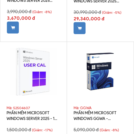
WINDOWS SERVER 2025
WINDOWS SERVER 2025
STANDARD - 2 CORE LICENSE
STANDARD - 16 CORE LICENSE
3,990,000 đ
PACK
(Giảm: -8%)
30,990,000 đ
PACK
(Giảm: -5%)
3,670,000 đ
29,340,000 đ
Mã: 52504607
Mã: GGWA
PHẦN MỀM MICROSOFT
PHẦN MỀM MICROSOFT
WINDOWS SERVER 2025 - 1
WINDOWS GGWA -
USER CAL
WINDOWS 11 PRO -
1,500,000 đ
5,090,000 đ
(Giảm: -17%)
LEGALIZATION GET GENUINE
(Giảm: -8%)