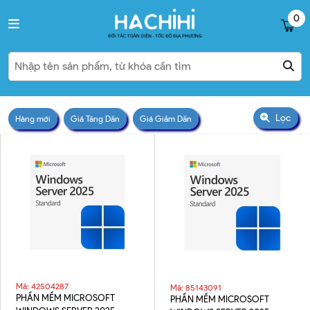
0
Lọc
Hàng mới
Giá Tăng Dần
Giá Giảm Dần
Mã: 42504287
Mã: 85143091
PHẦN MỀM MICROSOFT
PHẦN MỀM MICROSOFT