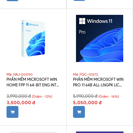
Mã: HAJ-00090
Mã: FQC-10572
PHẦN MỀM MICROSOFT WIN
PHẦN MỀM MICROSOFT WIN
HOME FPP 11 64-BIT ENG INTL
PRO 11 64B ALL-LNGPK LIC
USB-HAJ-00090
ONLINE (FQC-10572)
3,990,000 đ
5,990,000 đ
(Giảm: -12%)
(Giảm: -16%)
3,500,000 đ
5,050,000 đ