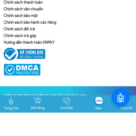
Chính sách thanh toán
Chính sách vận chuyển
Chính sách bảo mật
Chính sách bảo hành các hãng
Chính sách đổi trả
Chính sách trả góp
Hướng dẫn thanh toán VNPAY
🤖
CÔNG TY TNHH CÔNG NGHỆ HOÀNG MAI
Địa chỉ
: 184/41 Nguyễn Xí, P. Bình Thạnh, TP. HCM
Giỏ Hàng
Gọi Điện
Trang Chủ
Zalo
Chat FB
GPĐKKD số
0309474284
do Sở KHĐT Tp. HCM cấp ngày
29/10/2009
Email
: info@hachihi.vn
Điện thoại
: 093 384 2126