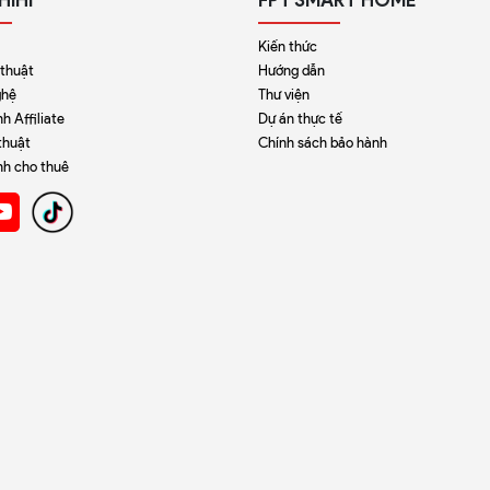
Kiến thức
 thuật
Hướng dẫn
ghệ
Thư viện
h Affiliate
Dự án thực tế
thuật
Chính sách bảo hành
nh cho thuê