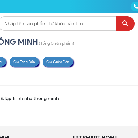
HÔNG MINH
(Tổng 0 sản phẩm)
ới
Giá Tăng Dần
Giá Giảm Dần
 & lập trình nhà thông minh
HIHI
FPT SMART HOME