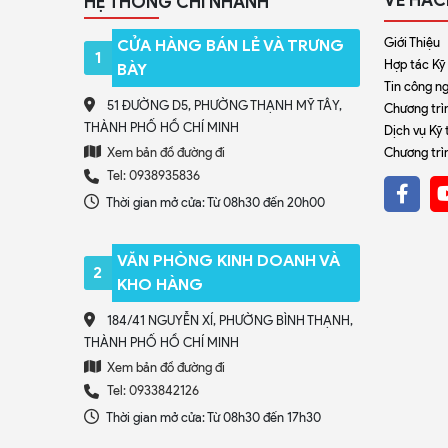
HỆ THỐNG CHI NHÁNH
Giới Thiệu
CỬA HÀNG BÁN LẺ VÀ TRƯNG
1
Hợp tác Kỹ
BÀY
Tin công n
51 ĐƯỜNG D5, PHƯỜNG THẠNH MỸ TÂY,
Chương trìn
THÀNH PHỐ HỒ CHÍ MINH
Dịch vụ Kỹ 
Xem bản đồ đường đi
Chương trì
Tel: 0938935836
Thời gian mở cửa: Từ 08h30 đến 20h00
VĂN PHÒNG KINH DOANH VÀ
2
KHO HÀNG
184/41 NGUYỄN XÍ, PHƯỜNG BÌNH THẠNH,
THÀNH PHỐ HỒ CHÍ MINH
Xem bản đồ đường đi
Tel: 0933842126
Thời gian mở cửa: Từ 08h30 đến 17h30