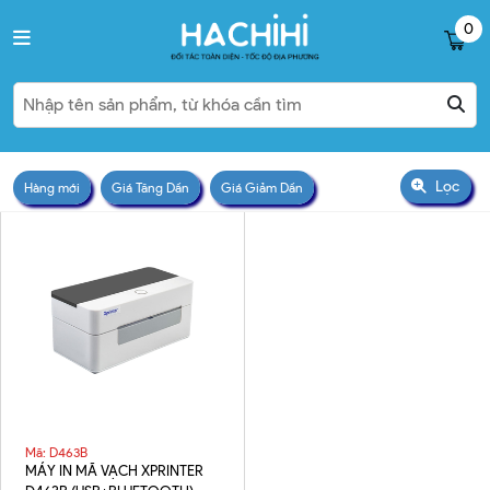
0
Lọc
Hàng mới
Giá Tăng Dần
Giá Giảm Dần
Mã: D463B
MÁY IN MÃ VẠCH XPRINTER