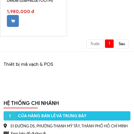
D463B (USB+BLUETOOTH)
1,980,000 đ
1
Trước
Sau
Thiết bị mã vạch & POS
HỆ THỐNG CHI NHÁNH
1
CỬA HÀNG BÁN LẺ VÀ TRƯNG BÀY
51 ĐƯỜNG D5, PHƯỜNG THẠNH MỸ TÂY, THÀNH PHỐ HỒ CHÍ MINH
Xem bản đồ đường đi