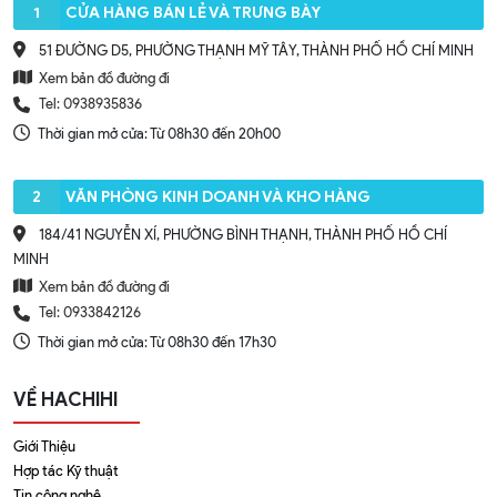
1
CỬA HÀNG BÁN LẺ VÀ TRƯNG BÀY
51 ĐƯỜNG D5, PHƯỜNG THẠNH MỸ TÂY, THÀNH PHỐ HỒ CHÍ MINH
Xem bản đồ đường đi
Tel: 0938935836
Thời gian mở cửa: Từ 08h30 đến 20h00
2
VĂN PHÒNG KINH DOANH VÀ KHO HÀNG
184/41 NGUYỄN XÍ, PHƯỜNG BÌNH THẠNH, THÀNH PHỐ HỒ CHÍ
MINH
Xem bản đồ đường đi
Tel: 0933842126
Thời gian mở cửa: Từ 08h30 đến 17h30
VỀ HACHIHI
Giới Thiệu
Hợp tác Kỹ thuật
Tin công nghệ