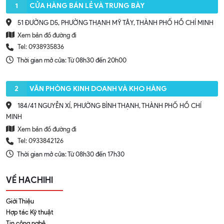
1
CỬA HÀNG BÁN LẺ VÀ TRƯNG BÀY
51 ĐƯỜNG D5, PHƯỜNG THẠNH MỸ TÂY, THÀNH PHỐ HỒ CHÍ MINH
Xem bản đồ đường đi
Tel: 0938935836
Thời gian mở cửa: Từ 08h30 đến 20h00
2
VĂN PHÒNG KINH DOANH VÀ KHO HÀNG
184/41 NGUYỄN XÍ, PHƯỜNG BÌNH THẠNH, THÀNH PHỐ HỒ CHÍ
MINH
Xem bản đồ đường đi
Tel: 0933842126
Thời gian mở cửa: Từ 08h30 đến 17h30
VỀ HACHIHI
Giới Thiệu
Hợp tác Kỹ thuật
Tin công nghệ