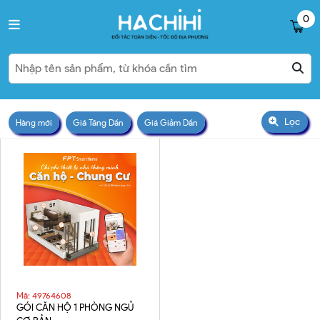
0
Lọc
Hàng mới
Giá Tăng Dần
Giá Giảm Dần
Mã: 49764608
GÓI CĂN HỘ 1 PHÒNG NGỦ