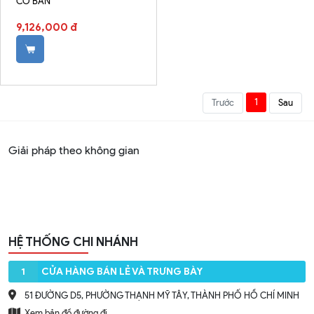
CƠ BẢN
9,126,000 đ
1
Trước
Sau
Giải pháp theo không gian
HỆ THỐNG CHI NHÁNH
1
CỬA HÀNG BÁN LẺ VÀ TRƯNG BÀY
51 ĐƯỜNG D5, PHƯỜNG THẠNH MỸ TÂY, THÀNH PHỐ HỒ CHÍ MINH
Xem bản đồ đường đi