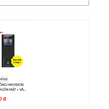
1MFWX
NG HIKVISION
HUÔN MẶT + VÂN
H-K1T9321MFWX)
0 đ