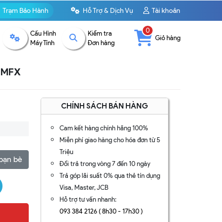
Trạm Bảo Hành
Hỗ Trợ & Dịch Vụ
Tài khoản
0
Cấu Hình
Kiểm tra
Giỏ hàng
Máy Tính
Đơn hàng
42MFX
CHÍNH SÁCH BÁN HÀNG
Cam kết hàng chính hãng 100%
Miễn phí giao hàng cho hóa đơn từ 5
Triệu
bạn bè
Đổi trả trong vòng 7 đến 10 ngày
Trả góp lãi suất 0% qua thẻ tín dụng
Visa, Master, JCB
Hỗ trợ tư vấn nhanh:
093 384 2126 ( 8h30 - 17h30 )