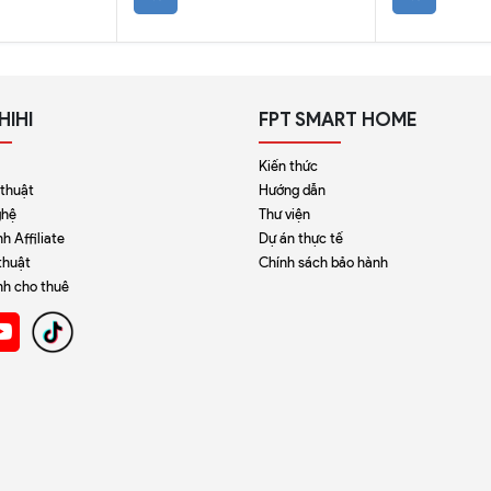
HIHI
FPT SMART HOME
Kiến thức
 thuật
Hướng dẫn
ghệ
Thư viện
h Affiliate
Dự án thực tế
thuật
Chính sách bảo hành
nh cho thuê