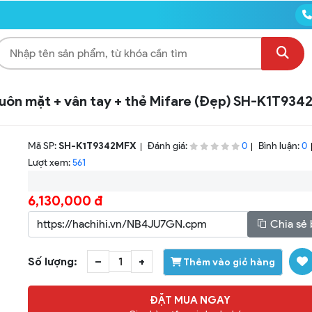
huôn mặt + vân tay + thẻ Mifare (Đẹp) SH-K1T93
Mã SP:
SH-K1T9342MFX
Đánh giá:
Bình luận:
0
0
Lượt xem:
561
6,130,000 đ
Chia sẻ 
Số lượng:
–
+
Thêm vào giỏ hàng
ĐẶT MUA NGAY