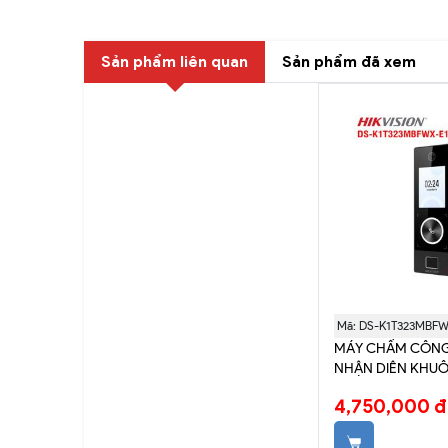
Sản phẩm liên quan
Sản phẩm đã xem
Mã: DS-K1T323MBFW
MÁY CHẤM CÔNG 
NHẬN DIÊN KHUÔ
TAY + THẺ MIFARE
4,750,000 đ
K1T323MBFWX-E1