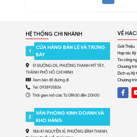
VỀ HAC
HỆ THỐNG CHI NHÁNH
Giới Thiệu
CỬA HÀNG BÁN LẺ VÀ TRƯNG
1
Hợp tác Kỹ
BÀY
Tin công n
51 ĐƯỜNG D5, PHƯỜNG THẠNH MỸ TÂY,
Chương trìn
THÀNH PHỐ HỒ CHÍ MINH
Dịch vụ Kỹ 
Xem bản đồ đường đi
Chương trì
Tel: 0938935836
Thời gian mở cửa: Từ 08h30 đến 20h00
VĂN PHÒNG KINH DOANH VÀ
2
KHO HÀNG
184/41 NGUYỄN XÍ, PHƯỜNG BÌNH THẠNH,