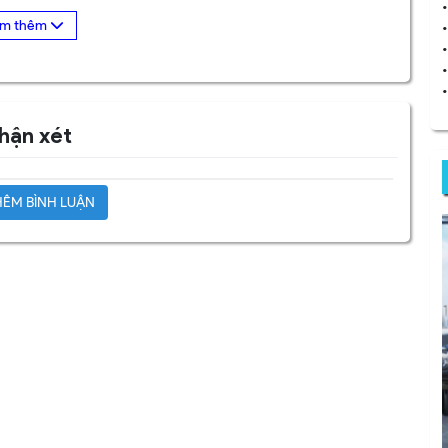
•
•
hận xét
ÊM BÌNH LUẬN