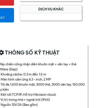
DỊCH VỤ KHÁC
HÚT
THÔNG SỐ KỸ THUẬT
Máy chấm công nhận diên khuôn mặt + vân tay + thẻ
Mifare (Đẹp)
• Khoảng cáche: 0.3 m đến 1.5 m
• Màn hình cảm ứng 4.3 - inch, 2 MP
• Tối đa 1.500 khuôn mặt, 3000 thẻ, 3000 vân tay, 150.000
sự kiện
 Kết nối TCP/IP, Hỗ trợ Hikvision cloud.
 Vị trí: trong nhà + ngoài trời (IP65)
• Nguồn 12V/2A (Bao gồm)