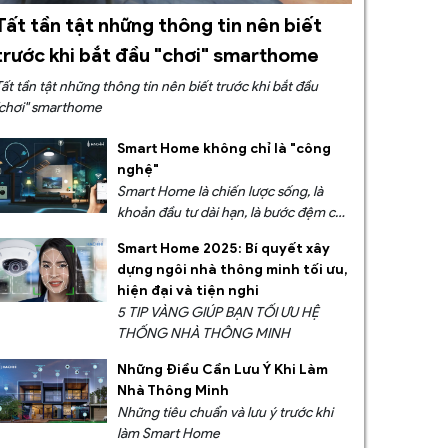
Tất tần tật những thông tin nên biết
trước khi bắt đầu "chơi" smarthome
Tất tần tật những thông tin nên biết trước khi bắt đầu
"chơi" smarthome
Smart Home không chỉ là "công
nghệ"
Smart Home là chiến lược sống, là
khoản đầu tư dài hạn, là bước đệm cho
xu hướng AI hóa
Smart Home 2025: Bí quyết xây
dựng ngôi nhà thông minh tối ưu,
hiện đại và tiện nghi
5 TIP VÀNG GIÚP BẠN TỐI ƯU HỆ
THỐNG NHÀ THÔNG MINH
Những Điều Cần Lưu Ý Khi Làm
Nhà Thông Minh
Những tiêu chuẩn và lưu ý trước khi
làm Smart Home