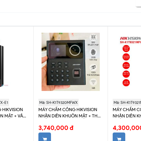
X-E1
Mã: SH-K1T9320MFWX
Mã: SH-K1T932
HIKVISION
MÁY CHẤM CÔNG HIKVISION
MÁY CHẤM CÔ
N MẶT + VÂN
NHẬN DIÊN KHUÔN MẶT + THẺ
NHẬN DIÊN K
 (DS-
(SH-K1T9320MFWX)
TAY + THẺ (S
3,740,000 đ
4,300,00
)