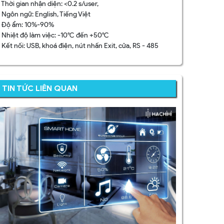
 Thời gian nhận diện: <0.2 s/user,
• Ngôn ngữ: English, Tiếng Việt
• Độ ẩm: 10%-90%
• Nhiệt độ làm việc: -10°C đến +50°C
 Kết nối: USB, khoá điện, nút nhấn Exit, cửa, RS - 485
TIN TỨC LIÊN QUAN