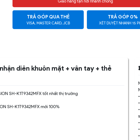
Giao hàng tận nơi nhanh chóng
TRẢ GÓP QUA THẺ
TRẢ GÓP 0%
VISA, MASTER CARD, JCB
XÉT DUYỆT NHANH 15 P
nhận diên khuôn mặt + vân tay + thẻ
ION SH-K1T9342MFX tốt nhất thị trường
SION SH-K1T9342MFX mới 100%
•
•