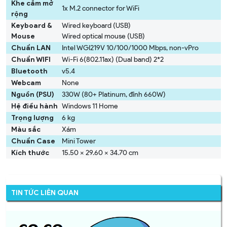
Khe cắm mở
1x M.2 connector for WiFi
rộng
Keyboard &
Wired keyboard (USB)
Mouse
Wired optical mouse (USB)
Chuẩn LAN
Intel WGI219V 10/100/1000 Mbps, non-vPro
Chuẩn WIFI
Wi-Fi 6(802.11ax) (Dual band) 2*2
Bluetooth
v5.4
Webcam
None
Nguồn (PSU)
330W (80+ Platinum, đỉnh 660W)
Hệ điều hành
Windows 11 Home
Trọng lượng
6 kg
Màu sắc
Xám
Chuẩn Case
Mini Tower
Kích thước
15.50 x 29.60 x 34.70 cm
TIN TỨC LIÊN QUAN