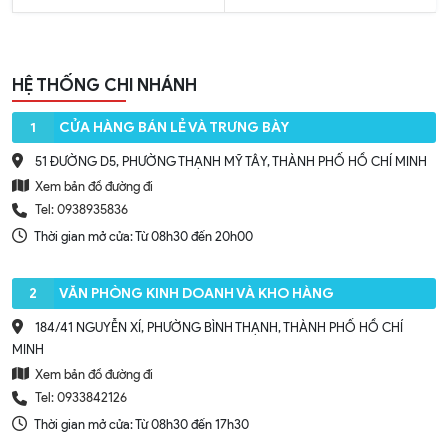
HỆ THỐNG CHI NHÁNH
1
CỬA HÀNG BÁN LẺ VÀ TRƯNG BÀY
51 ĐƯỜNG D5, PHƯỜNG THẠNH MỸ TÂY, THÀNH PHỐ HỒ CHÍ MINH
Xem bản đồ đường đi
Tel: 0938935836
Thời gian mở cửa: Từ 08h30 đến 20h00
2
VĂN PHÒNG KINH DOANH VÀ KHO HÀNG
184/41 NGUYỄN XÍ, PHƯỜNG BÌNH THẠNH, THÀNH PHỐ HỒ CHÍ
MINH
Xem bản đồ đường đi
Tel: 0933842126
Thời gian mở cửa: Từ 08h30 đến 17h30