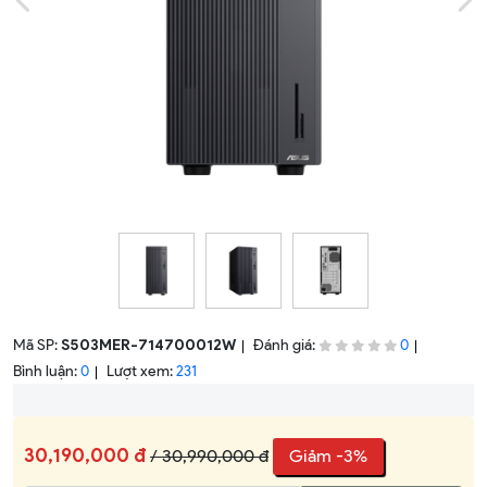
Mã SP:
S503MER-714700012W
Đánh giá:
0
Bình luận:
Lượt xem:
0
231
30,190,000 đ
/ 30,990,000 đ
Giảm -3%