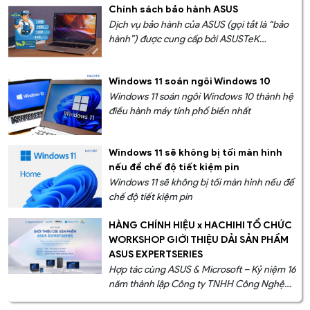
Chính sách bảo hành ASUS
Dịch vụ bảo hành của ASUS (gọi tắt là “bảo
hành”) được cung cấp bởi ASUSTeK
Computer Inc (gọi tắt là “ASUS”) dành cho
“khách hàng”, người sở hữu chiếc máy tính
Windows 11 soán ngôi Windows 10
mới xuất xưởng (gọi là “sản phẩm”) đính kèm
Windows 11 soán ngôi Windows 10 thành hệ
sổ bảo hành này, theo những điều khoản và
điều hành máy tính phổ biến nhất
điều kiện nhất định.
Windows 11 sẽ không bị tối màn hình
nếu để chế độ tiết kiệm pin
Windows 11 sẽ không bị tối màn hình nếu để
chế độ tiết kiệm pin
HÀNG CHÍNH HIỆU x HACHIHI TỔ CHỨC
WORKSHOP GIỚI THIỆU DẢI SẢN PHẨM
ASUS EXPERTSERIES
Hợp tác cùng ASUS & Microsoft – Kỷ niệm 16
năm thành lập Công ty TNHH Công Nghệ
Hoàng Mai