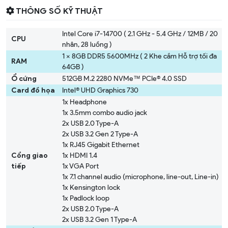
THÔNG SỐ KỸ THUẬT
Intel Core i7-14700 ( 2.1 GHz - 5.4 GHz / 12MB / 20
CPU
nhân, 28 luồng )
1 x 8GB DDR5 5600MHz ( 2 Khe cắm Hỗ trợ tối đa
RAM
64GB )
Ổ cứng
512GB M.2 2280 NVMe™ PCIe® 4.0 SSD
Card đồ họa
Intel® UHD Graphics 730
1x Headphone
1x 3.5mm combo audio jack
2x USB 2.0 Type-A
2x USB 3.2 Gen 2 Type-A
1x RJ45 Gigabit Ethernet
Cổng giao
1x HDMI 1.4
tiếp
1x VGA Port
1x 7.1 channel audio (microphone, line-out, Line-in)
1x Kensington lock
1x Padlock loop
2x USB 2.0 Type-A
2x USB 3.2 Gen 1 Type-A