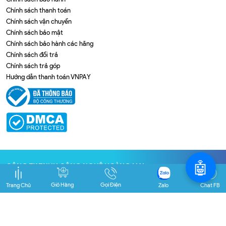
Chính sách thanh toán
Chính sách vận chuyển
Chính sách bảo mật
Chính sách bảo hành các hãng
Chính sách đổi trả
Chính sách trả góp
Hướng dẫn thanh toán VNPAY
🤖
CÔNG TY TNHH CÔNG NGHỆ HOÀNG MAI
Địa chỉ
: 184/41 Nguyễn Xí, P. Bình Thạnh, TP. HCM
Giỏ Hàng
Gọi Điện
Trang Chủ
Zalo
Chat FB
GPĐKKD số
0309474284
do Sở KHĐT Tp. HCM cấp ngày
29/10/2009
Email
: info@hachihi.vn
Điện thoại
: 093 384 2126