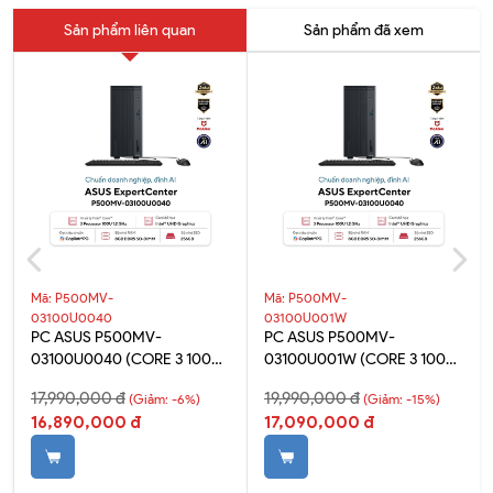
Sản phẩm liên quan
Sản phẩm đã xem
Mã: P500MV-
Mã: P500MV-
03100U0040
03100U001W
PC ASUS P500MV-
PC ASUS P500MV-
03100U0040 (CORE 3 100U |
03100U001W (CORE 3 100U |
8GB | 256GB | DOS)
8GB | 256GB | WIN 11)
17,990,000 đ
19,990,000 đ
(Giảm: -6%)
(Giảm: -15%)
16,890,000 đ
17,090,000 đ