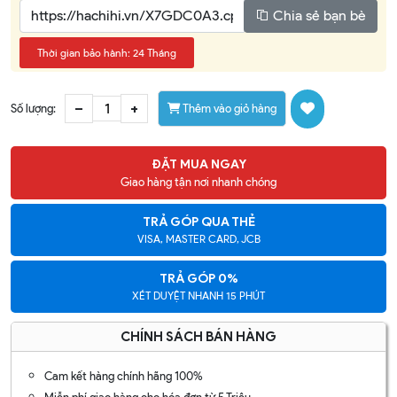
Chia sẻ bạn bè
Thời gian bảo hành: 24 Tháng
–
+
Số lượng:
Thêm vào giỏ hàng
ĐẶT MUA NGAY
Giao hàng tận nơi nhanh chóng
TRẢ GÓP QUA THẺ
VISA, MASTER CARD, JCB
TRẢ GÓP 0%
XÉT DUYỆT NHANH 15 PHÚT
CHÍNH SÁCH BÁN HÀNG
Cam kết hàng chính hãng 100%