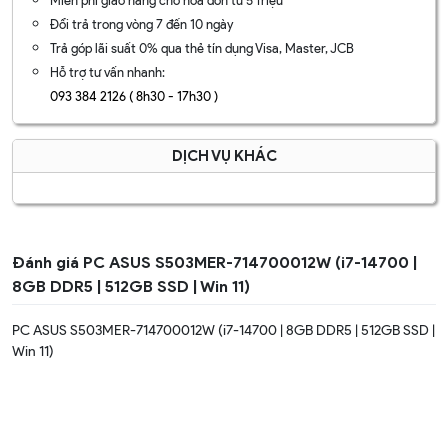
Miễn phí giao hàng cho hóa đơn từ 5 Triệu
Đổi trả trong vòng 7 đến 10 ngày
Trả góp lãi suất 0% qua thẻ tín dụng Visa, Master, JCB
Hỗ trợ tư vấn nhanh:
093 384 2126 ( 8h30 - 17h30 )
DỊCH VỤ KHÁC
Đánh giá PC ASUS S503MER-714700012W (i7-14700 |
8GB DDR5 | 512GB SSD | Win 11)
PC ASUS S503MER-714700012W (i7-14700 | 8GB DDR5 | 512GB SSD |
Win 11)