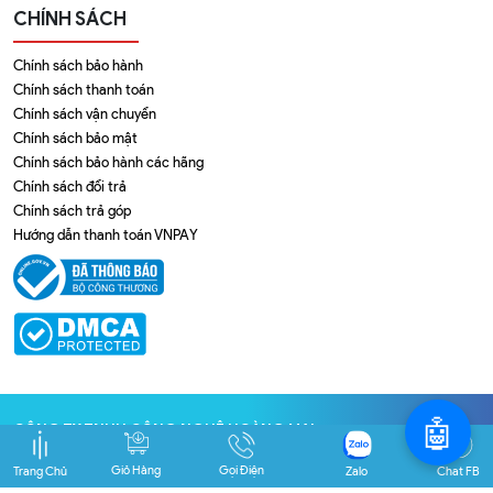
CHÍNH SÁCH
Chính sách bảo hành
Chính sách thanh toán
Chính sách vận chuyển
Chính sách bảo mật
Chính sách bảo hành các hãng
Chính sách đổi trả
Chính sách trả góp
Hướng dẫn thanh toán VNPAY
🤖
CÔNG TY TNHH CÔNG NGHỆ HOÀNG MAI
Địa chỉ
: 184/41 Nguyễn Xí, P. Bình Thạnh, TP. HCM
Giỏ Hàng
Gọi Điện
Trang Chủ
Zalo
Chat FB
GPĐKKD số
0309474284
do Sở KHĐT Tp. HCM cấp ngày
29/10/2009