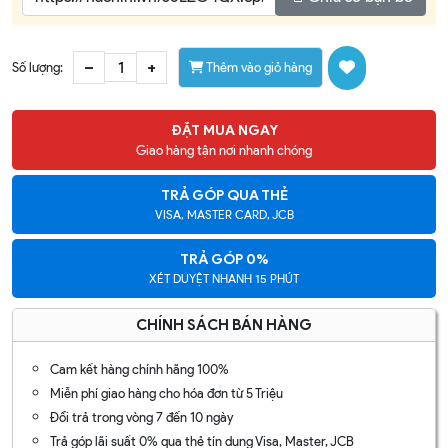
–
+
Số lượng:
Thêm vào giỏ hàng
ĐẶT MUA NGAY
Giao hàng tận nơi nhanh chóng
TRẢ GÓP QUA THẺ
VISA, MASTER CARD, JCB
TRẢ GÓP 0%
XÉT DUYỆT NHANH 15 PHÚT
CHÍNH SÁCH BÁN HÀNG
Cam kết hàng chính hãng 100%
Miễn phí giao hàng cho hóa đơn từ 5 Triệu
Đổi trả trong vòng 7 đến 10 ngày
Trả góp lãi suất 0% qua thẻ tín dụng Visa, Master, JCB