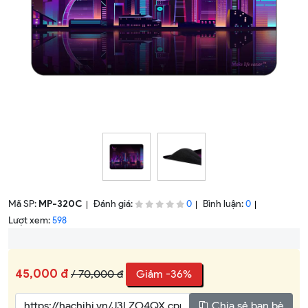
Mã SP:
MP-320C
Đánh giá:
Bình luận:
0
0
Lượt xem:
598
45,000 đ
/ 70,000 đ
Giảm -36%
Chia sẻ bạn bè