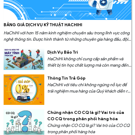
các pha 'flick shot' đạt được tốc độ mong muốn.
BẢNG GIÁ DỊCH VỤ KỸ THUẬT HACHIHI
HaChiHi với hơn 15 năm kinh nghiệm chuyên sâu trong lĩnh vực công
nghệ thông tin. Được hình thành từ những chuyên gia hàng đầu, đội
ngũ của chúng tôi không chỉ có kiến thức sâu rộng về các xu hướng
và công nghệ mới nhất mà còn có độ nhạy bén và sự sáng tạo để đối
Dịch Vụ Bảo Trì
mặt với mọi thách thức.
HaChiHi không chỉ cung cấp sản phẩm và
thiết bị tin học chất lượng mà còn mang đến
giải pháp bảo trì thiết bị tin học đỉnh cao, giúp
doanh nghiệp của bạn hoạt động mượt mà và
Thông Tin Trả Góp
hiệu quả.
HaChiHi với tiêu chí không ngừng nỗ lực để
trải nghiệm mua hàng của Quý khách diễn ra
thuận tiện và nhanh chóng nhất. HaChiHi
hiện hỗ trợ nhiều phương thức thanh toán trả
góp cho quý khách.
Chứng nhận CO CQ là gì? Vai trò của
CO CQ trong phân phối hàng hóa
Chứng nhận CO CQ là gì? Vai trò của CO CQ
trong phân phối hàng hóa