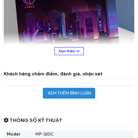
Khách hàng chấm điểm, đánh giá, nhận xét
-Speed Mouse Pad
XEM THÊM BÌNH LUẬN
Với chất liệu vải cao cấp, miếng lót chuột ZADEZ MP-320C Series
giúp di chuyển chuột với tốc độ nhanh và cực kì mượt mà.
-Bảo Vệ Cổ Tay
THÔNG SỐ KỸ THUẬT
Với kích thước rộng đến 320mm, MP-320C cung cấp không gian đầy
đủ cho đệm cổ tay của người dùng, giúp hạn chế tác động đến ống
Model
MP-320C
cổ tay trong quá trình sử dụng chuột.