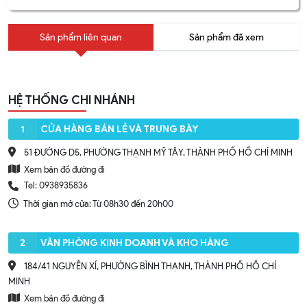
Sản phẩm liên quan
Sản phẩm đã xem
HỆ THỐNG CHI NHÁNH
1
CỬA HÀNG BÁN LẺ VÀ TRƯNG BÀY
51 ĐƯỜNG D5, PHƯỜNG THẠNH MỸ TÂY, THÀNH PHỐ HỒ CHÍ MINH
Xem bản đồ đường đi
Tel: 0938935836
Thời gian mở cửa: Từ 08h30 đến 20h00
2
VĂN PHÒNG KINH DOANH VÀ KHO HÀNG
184/41 NGUYỄN XÍ, PHƯỜNG BÌNH THẠNH, THÀNH PHỐ HỒ CHÍ
MINH
Xem bản đồ đường đi