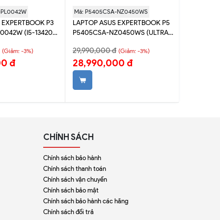
-PL0042W
Mã: P5405CSA-NZ0450WS
Mã: P540
 EXPERTBOOK P3
LAPTOP ASUS EXPERTBOOK P5
LAPTOP A
0042W (I5-13420H
P5405CSA-NZ0450WS (ULTRA
P5405CSA
| INTEL UHD | 16'
5 226V | 16GB | 512GB | INTEL
258V | 32G
29,990,000 đ
36,990,0
(Giảm: -3%)
(Giảm: -3%)
HZ | WIN 11)
ARC 130V | 14' WQXGA | WIN 11 +
140V | 14
00 đ
28,990,000 đ
34,990
OFFICE)
WIN 11)
CHÍNH SÁCH
Chính sách bảo hành
Chính sách thanh toán
Chính sách vận chuyển
Chính sách bảo mật
Chính sách bảo hành các hãng
Chính sách đổi trả