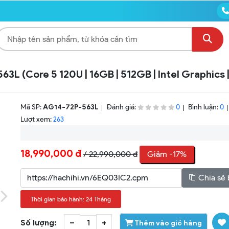
L (Core 5 120U | 16GB | 512GB | Intel Graphics |
Mã SP:
AG14-72P-563L
Đánh giá:
Bình luận:
0
0
Lượt xem:
263
18,990,000 đ
/ 22,990,000 đ
Giảm -17%
Chia sẻ 
Thời gian bảo hành: 24 Tháng
Số lượng:
–
+
Thêm vào giỏ hàng