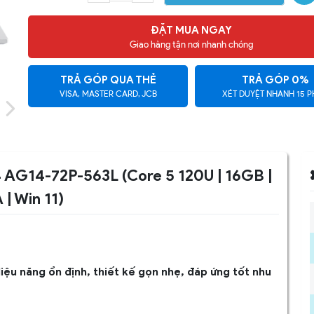
ĐẶT MUA NGAY
Giao hàng tận nơi nhanh chóng
TRẢ GÓP QUA THẺ
TRẢ GÓP 0%
VISA, MASTER CARD, JCB
XÉT DUYỆT NHANH 15 P
4 AG14-72P-563L (Core 5 120U | 16GB |
 | Win 11)
u năng ổn định, thiết kế gọn nhẹ, đáp ứng tốt nhu