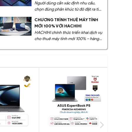
Người dùng cần xác định nhu cầu,
chọn đúng phân khúc từ đó đặt ra tiêu
chí về cấu hình, thiết kế, tản nhiệt... để
CHƯƠNG TRÌNH THUÊ MÁY TÍNH
tận dụng tối đa tính năng của laptop
MỚI 100% VỚI HACHIHI
HACHIHI chính thức triển khai dịch vụ
cho thuê máy tính mới 100% – hàng
chính hãng, có đầy đủ CO, CQ, kèm
Windows bản quyền và dịch vụ kỹ
thuật toàn quốc, giúp khách hàng
doanh nghiệp dễ dàng tiếp cận thiết
bị công nghệ cao cấp mà không cần
đầu tư lớn ban đầu.