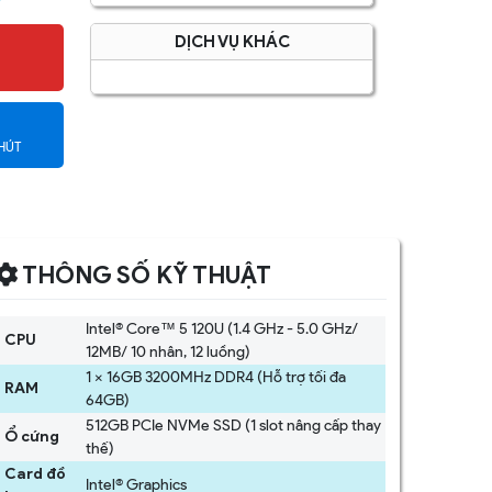
DỊCH VỤ KHÁC
HÚT
THÔNG SỐ KỸ THUẬT
Intel® Core™ 5 120U (1.4 GHz - 5.0 GHz/
CPU
12MB/ 10 nhân, 12 luồng)
1 x 16GB 3200MHz DDR4 (Hỗ trợ tối đa
RAM
64GB)
512GB PCIe NVMe SSD (1 slot nâng cấp thay
Ổ cứng
thế)
Card đồ
Intel® Graphics