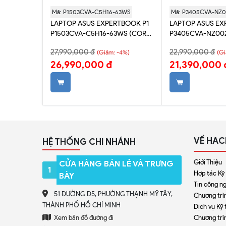
Mã: P1503CVA-C5H16-63WS
Mã: P3405CVA-NZ
LITE 14
LAPTOP ASUS EXPERTBOOK P1
LAPTOP ASUS EX
500H |
P1503CVA-C5H16-63WS (CORE
P3405CVA-NZ002
HD | 14'
5-210H | 16GB | 512GB | INTEL
13420H | 16GB | 51
27,990,000 đ
22,990,000 đ
-10%)
(Giảm: -4%)
(Gi
GRAPHICS | 15.6' FHD | WIN 11 +
UHD | 14' 2K WQX
26,990,000 đ
21,390,000 
OFFICE HOME 2024)
11)
VỀ HAC
HỆ THỐNG CHI NHÁNH
Giới Thiệu
CỬA HÀNG BÁN LẺ VÀ TRƯNG
1
Hợp tác Kỹ
BÀY
Tin công n
51 ĐƯỜNG D5, PHƯỜNG THẠNH MỸ TÂY,
Chương trìn
THÀNH PHỐ HỒ CHÍ MINH
Dịch vụ Kỹ 
Xem bản đồ đường đi
Chương trì