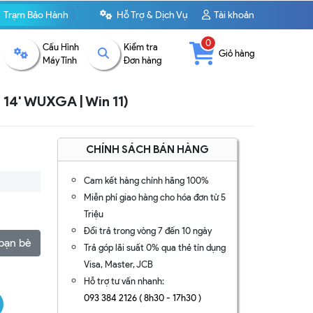
Trạm Bảo Hành
Hỗ Trợ & Dịch Vụ
Tài khoản
0
Cấu Hình
Kiểm tra
Giỏ hàng
Máy Tính
Đơn hàng
 14' WUXGA | Win 11)
CHÍNH SÁCH BÁN HÀNG
Cam kết hàng chính hãng 100%
Miễn phí giao hàng cho hóa đơn từ 5
Triệu
Đổi trả trong vòng 7 đến 10 ngày
bạn bè
Trả góp lãi suất 0% qua thẻ tín dụng
Visa, Master, JCB
Hỗ trợ tư vấn nhanh:
093 384 2126 ( 8h30 - 17h30 )