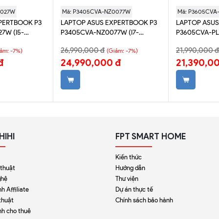
0027W
Mã: P3405CVA-NZ0077W
Mã: P3605CVA
PERTBOOK P3
LAPTOP ASUS EXPERTBOOK P3
LAPTOP ASUS
7W (I5-
P3405CVA-NZ0077W (I7-
P3605CVA-PL
2GB | INTEL
13620H | 16GB | 512GB | INTEL
| 16GB | 512GB 
26,990,000 đ
21,990,000 đ
ảm: -7%)
(Giảm: -7%)
GA 144HZ | WIN
UHD | 14' 2K WQXGA 144HZ | WIN
2K WQXGA 144
đ
24,990,000 đ
21,390,0
11)
HIHI
FPT SMART HOME
Kiến thức
 thuật
Hướng dẫn
ghệ
Thư viện
h Affiliate
Dự án thực tế
thuật
Chính sách bảo hành
nh cho thuê