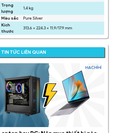
Trọng
1.4 kg
lượng
Màu sắc
Pure Silver
Kích
313.6 x 224.3 x 11.9/17.9 mm
thước
TIN TỨC LIÊN QUAN