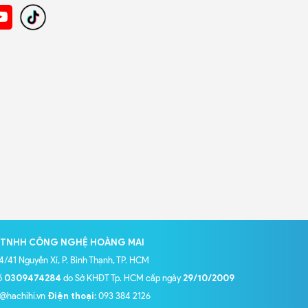
 TNHH CÔNG NGHỆ HOÀNG MAI
84/41 Nguyễn Xí, P. Bình Thạnh, TP. HCM
ố
0309474284
do Sở KHĐT Tp. HCM cấp ngày
29/10/2009
o@hachihi.vn
Điện thoại
: 093 384 2126