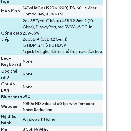
họa
14" WUXGA (1920 x 1200) IPS, 60Hz, Acer
Màn hình
ComfyView, 45% NTSC
2x USB Type-C hỗ trợ USB 3.2 Gen 2 (10
Gbps), DisplayPort, sạc 5V/3A và DC-in
Cổng giao
20V/65W
tiếp
2x USB-A (USB 3.2 Gen 1)
1x HDMI 2.1 hỗ trợ HDCP
1x jack tai nghe 3.5 mm hỗ trợ micro tích hợp
Led-
None
Keyboard
Đọc thẻ
None
nhớ
Chuẩn
None
LAN
Bluetooth
v5.4
1080p HD video at 60 fps with Temporal
Webcam
Noise Reduction
Hệ điều
Windows 11 Home
hành
Pin
3 Cell 55WHrs