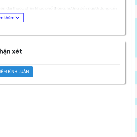
iện đại thuộc phân khúc phổ thông, hướng đến người dùng cần
ới cấu hình mạnh mẽ cùng thiết kế tinh tế, sản phẩm phù hợp cho
giúp xử lý nhanh chóng các tác vụ văn phòng như Word, Excel,
định giúp người dùng làm việc mượt mà, hạn chế tình trạng giật
hận xét
GB
lúc mà vẫn đảm bảo tốc độ xử lý ổn định. Ổ cứng SSD 512GB
ÊM BÌNH LUẬN
p máy khởi động nhanh, truy xuất dữ liệu hiệu quả, nâng cao trải
ến hình ảnh rõ nét, màu sắc trung thực. Thiết kế viền mỏng giúp
 trí như xem phim, lướt web.
 màu bạc thanh lịch, dễ dàng mang theo khi di chuyển. Đây là
bên ngoài hoặc di chuyển nhiều.