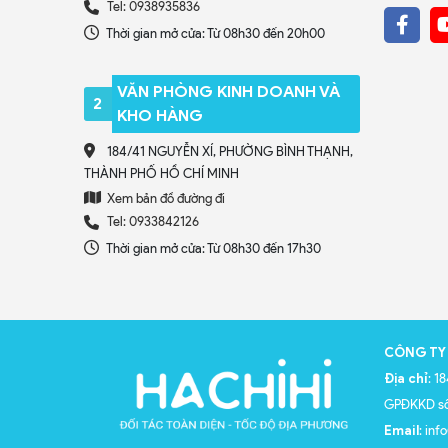
Tel: 0938935836
Thời gian mở cửa: Từ 08h30 đến 20h00
VĂN PHÒNG KINH DOANH VÀ
2
KHO HÀNG
184/41 NGUYỄN XÍ, PHƯỜNG BÌNH THẠNH,
THÀNH PHỐ HỒ CHÍ MINH
Xem bản đồ đường đi
Tel: 0933842126
Thời gian mở cửa: Từ 08h30 đến 17h30
CÔNG TY
Địa chỉ
: 1
GPĐKKD s
Email
: inf