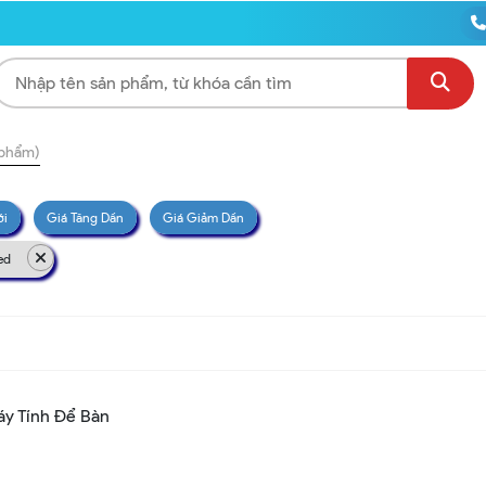
 phẩm)
ới
Giá Tăng Dần
Giá Giảm Dần
ed
áy Tính Để Bàn