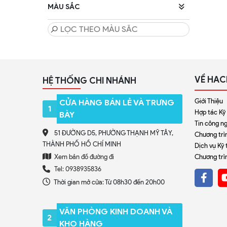
MÀU SẮC
VỀ HAC
HỆ THỐNG CHI NHÁNH
Giới Thiệu
CỬA HÀNG BÁN LẺ VÀ TRƯNG
1
Hợp tác Kỹ
BÀY
Tin công n
51 ĐƯỜNG D5, PHƯỜNG THẠNH MỸ TÂY,
Chương trìn
THÀNH PHỐ HỒ CHÍ MINH
Dịch vụ Kỹ 
Xem bản đồ đường đi
Chương trì
Tel: 0938935836
Thời gian mở cửa: Từ 08h30 đến 20h00
VĂN PHÒNG KINH DOANH VÀ
2
KHO HÀNG