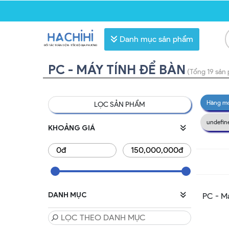
Danh mục sản phẩm
PC - MÁY TÍNH ĐỂ BÀN
(Tổng 19 sản
Hàng m
LỌC SẢN PHẨM
undefin
KHOẢNG GIÁ
DANH MỤC
PC - M