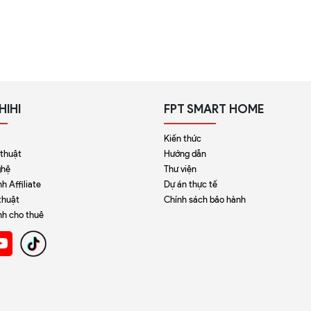
HIHI
FPT SMART HOME
Kiến thức
 thuật
Hướng dẫn
ghệ
Thư viện
h Affiliate
Dự án thực tế
thuật
Chính sách bảo hành
nh cho thuê