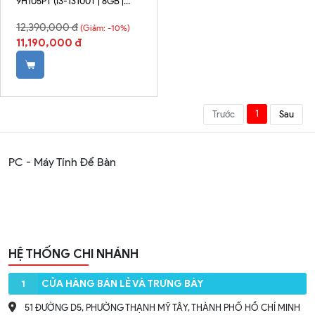
9H1U5PT (I3-13100T | 8GB |
256GB | INTEL UHD GRAPHICS
12,390,000 đ
730 | WIN 11)
(Giảm: -10%)
11,190,000 đ
1
Trước
Sau
PC - Máy Tính Để Bàn
HỆ THỐNG CHI NHÁNH
1
CỬA HÀNG BÁN LẺ VÀ TRƯNG BÀY
51 ĐƯỜNG D5, PHƯỜNG THẠNH MỸ TÂY, THÀNH PHỐ HỒ CHÍ MINH