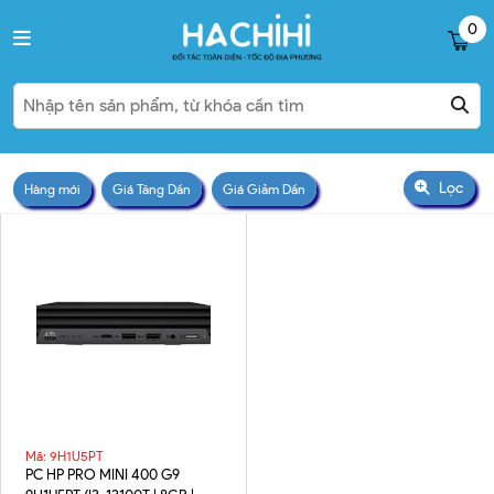
0
Lọc
Hàng mới
Giá Tăng Dần
Giá Giảm Dần
Mã: 9H1U5PT
PC HP PRO MINI 400 G9